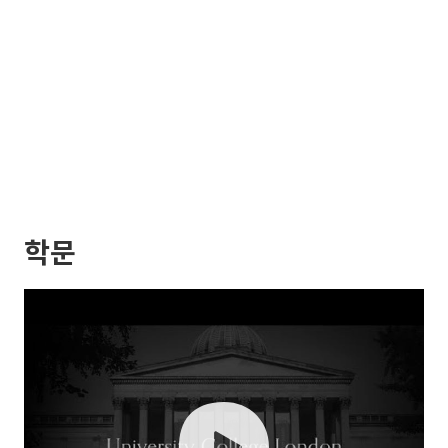
학문
play