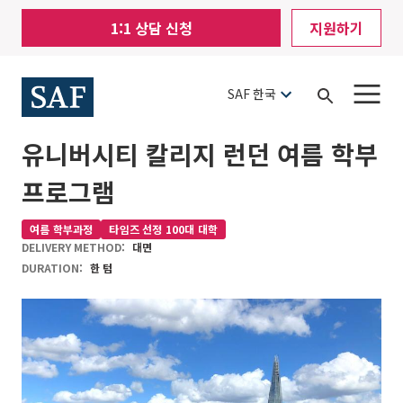
Skip
Mobile
1:1 상담 신청
지원하기
to
Utility
main
content
Menu
SAF 한국
Open
Search
유니버시티 칼리지 런던 여름 학부
프로그램
여름 학부과정
타임즈 선정 100대 대학
DELIVERY METHOD:
대면
DURATION:
한 텀