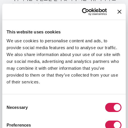
함됩니다. 지원 후 추가로 서류제출을 요구를 받을 수 있
으며 이 경우 여러분은 이메일과 SAF 학생 포털을 통해
안내 메세지를 받게 됩니다.
This website uses cookies
Language Proficiency
Academics & GPA
Appli
We use cookies to personalise content and ads, to
provide social media features and to analyse our traffic.
공인 언어 시험 지원 자격 요건
We also share information about your use of our site with
our social media, advertising and analytics partners who
언어 능력을 증명하기 위해 대부분의 모듈에 대해 다음 중
may combine it with other information that you’ve
하나를 사용할 수 있습니다.
provided to them or that they’ve collected from your use
IELTS: 7.0 *Minimum sub-score is 6.5
of their services.
TOEFL iBT: 100
컴퓨터 과학, 과학 및 수학 모듈의 경우 다음이 필요합니
Consent
다.
Necessary
Selection
IELTS: 6.5 *Minimum sub-score is 6
TOEFL iBT: 92
Preferences