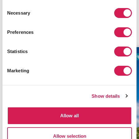
정보성
Consent
Necessary
Selection
연관된 프로그램
Preferences
Statistics
학부과정
세계적인 명성
학
Marketing
Show details
Allow all
Allow selection