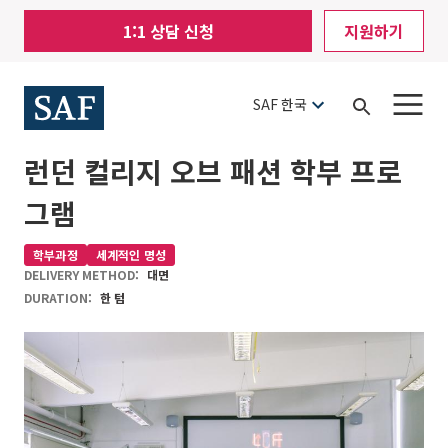
Skip
Mobile
1:1 상담 신청
지원하기
to
Utility
main
content
Menu
SAF 한국
Open
Search
런던 컬리지 오브 패션 학부 프로
그램
학부과정
세계적인 명성
DELIVERY METHOD:
대면
DURATION:
한 텀