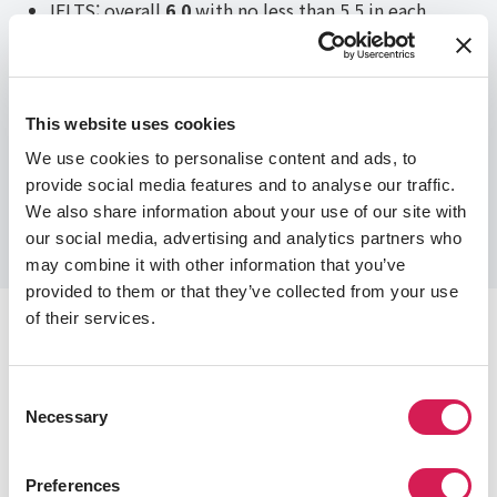
IELTS: overall
6.0
with no less than 5.5 in each
sub-section
*IELTS CDI (Computer Based) not acceptable at
UAL.
TOEFL Ibt:
80
(L17, W18, R17, S20)
This website uses cookies
TOEFL Ibt Home Edition: (L17, W18, R17, S20)
We use cookies to personalise content and ads, to
Learn More About Language Requirements
provide social media features and to analyse our traffic.
We also share information about your use of our site with
our social media, advertising and analytics partners who
may combine it with other information that you’ve
provided to them or that they’ve collected from your use
of their services.
프로그램 일정
Consent
유학 체류 기간 중 대부분의 프로그램은 호스트 대학의 학사 일
Necessary
Selection
정을 따릅니다.
아래에 표시된 날짜는 일반적인 예상 학사 일정이며 학기 시작
Preferences