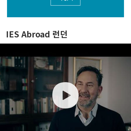
IES Abroad 런던
play