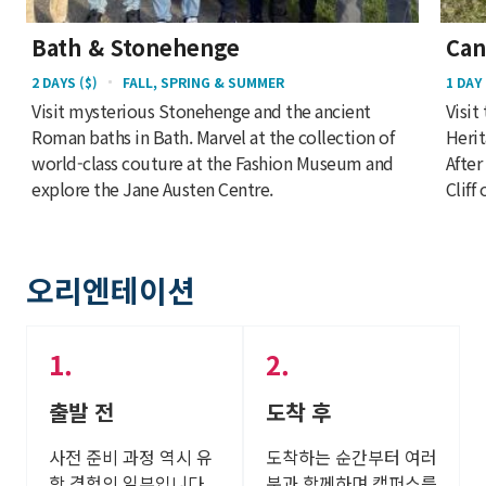
Bath & Stonehenge
Can
2 DAYS ($)
FALL, SPRING & SUMMER
1 DAY 
Visit mysterious Stonehenge and the ancient
Visit
Roman baths in Bath. Marvel at the collection of
Herit
world-class couture at the Fashion Museum and
After
explore the Jane Austen Centre.
Cliff
오리엔테이션
출발 전
도착 후
사전 준비 과정 역시 유
도착하는 순간부터 여러
학 경험의 일부입니다.
분과 함께하며 캠퍼스를