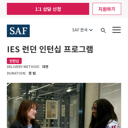
Skip
Mobile
1:1 상담 신청
지원하기
to
Utility
main
content
Menu
SAF 한국
Open
Search
IES 런던 인턴십 프로그램
인턴십
DELIVERY METHOD:
대면
DURATION:
한 텀