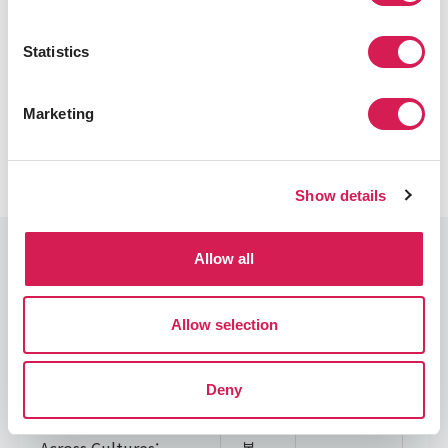
하는가
Statistics
유학 전 알았으면 좋았을 것들
Marketing
Show details
IES Abroad Courses
Allow all
Disciplines (1)
Allow selection
Internship Seminar (1)
Internship Seminar
COURSE NAME
TERM
LANGUAGE
CRE
Deny
IN 395 - Leading
가을,
영어학