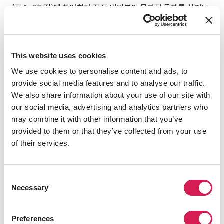
(필수, 3학점)에 참여하여 직장 내외부의 문화적 문제를 살펴보
면서 인턴십에서 겪게 되는 다양한 상황에 대한 이해를 높이게
됩니다.
직장 문화의 이해, 의사소통 능력 향상, 업무 태도 및 소질 강화,
This website uses cookies
문제 해결, 기회 탐색 등의 주제를 다루며, 관련 내용은 런던 인
We use cookies to personalise content and ads, to
턴십에는 물론 귀국 후 커리어를 구축해나가는 데도 도움이 될
provide social media features and to analyse our traffic.
것입니다.
We also share information about your use of our site with
참고
: 예정된 수업 목록입니다. 입학 허가를 받으면 계정에서 최
our social media, advertising and analytics partners who
종 확정된 수업 목록을 확인할 수 있습니다. 또한 SAF 및 IES
may combine it with other information that you’ve
Abroad는 등록이 미달되거나 통제할 수 없는 상황이 발생할 경
provided to them or that they’ve collected from your use
우 수업을 취소할 수 있는 권한이 있습니다.
of their services.
Consent
유용한 링크
Necessary
Selection
유학은 어떻게 문화적 인식을 확장
Preferences