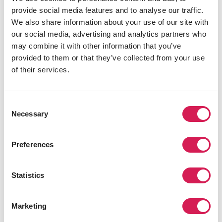
에릭을 찾아서(Looking for Eric)
provide social media features and to analyse our traffic.
We also share information about your use of our site with
맨체스터는 축구의 도시이므로 축구 영화도 소개합니다. 켄 로
our social media, advertising and analytics partners who
치의 ‘
에릭을 찾아서
’는 맨체스터 유나이티드의 레전드 축구 선
may combine it with other information that you’ve
수 에릭 칸토나가 환상 속 자신의 역할로 등장합니다.
provided to them or that they’ve collected from your use
영화에서는 우울한 우체국 직원(스티브 이벳츠)이 아들의 마리
of their services.
화나를 피운 후 축구 영웅인 칸토나가 그의 앞에 나타나 조언을
해줍니다. 스포츠 영웅의 인생 코칭 괜찮을까요? 보고 판단하세
Consent
요! 이 2009년작 영화는 맨체스터 유나이티드가 모든 트로피를
Necessary
Selection
차지했을 때 만들어졌고, 칸토나는 그 시대의 다른 축구 선수들
과는 다른 아우라를 가지고 있었습니다. 축구팬이든 아니든 즐
겁게 볼 수 있습니다.
Preferences
정보성
Statistics
연관된 프로그램
Marketing