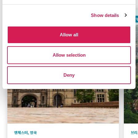
Show details
학부과정
타임즈 선정 100대 대학
학
Allow all
Allow selection
Deny
맨체스터
,
영국
브리