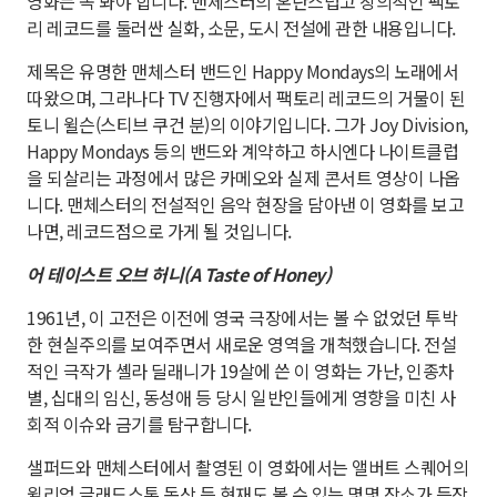
영화는 꼭 봐야 합니다. 맨체스터의 혼란스럽고 창의적인 팩토
리 레코드를 둘러싼 실화, 소문, 도시 전설에 관한 내용입니다.
제목은 유명한 맨체스터 밴드인 Happy Mondays의 노래에서
따왔으며, 그라나다 TV 진행자에서 팩토리 레코드의 거물이 된
토니 윌슨(스티브 쿠건 분)의 이야기입니다. 그가 Joy Division,
Happy Mondays 등의 밴드와 계약하고 하시엔다 나이트클럽
을 되살리는 과정에서 많은 카메오와 실제 콘서트 영상이 나옵
니다. 맨체스터의 전설적인 음악 현장을 담아낸 이 영화를 보고
나면, 레코드점으로 가게 될 것입니다.
어 테이스트 오브 허니(A Taste of Honey)
1961년, 이 고전은 이전에 영국 극장에서는 볼 수 없었던 투박
한 현실주의를 보여주면서 새로운 영역을 개척했습니다. 전설
적인 극작가 셸라 딜래니가 19살에 쓴 이 영화는 가난, 인종차
별, 십대의 임신, 동성애 등 당시 일반인들에게 영향을 미친 사
회적 이슈와 금기를 탐구합니다.
샐퍼드와 맨체스터에서 촬영된 이 영화에서는 앨버트 스퀘어의
윌리엄 글래드스톤 동상 등 현재도 볼 수 있는 몇몇 장소가 등장