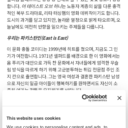
합니다.
어 테이스트 오브 허니
는 노동자 계층의 삶을 다룬 충격
적인 북부 드라마로, 리타 터싱햄의 영화 데뷔작이기도 합니다.
도시의 과거를 담고 있지만, 놀라운 열정으로 밝게 타오르며, 오
늘날에도 여전히 반향을 일으키는 주제들을 다룹니다.
우리는 파키스탄인(East is East)
이 문화 충돌 코미디는 1999년에 히트를 쳤으며, 지금도 그 인
기가 여전합니다. 1971년 샐퍼드를 배경으로 한 이 영화에서는
옴 푸리가 대안으로 가득 찬 문화에서 자녀들에게 엄격한 무슬
림 방식을 따르게 하기 위해 고군분투하는 튀김 전문점 주인 조
지 칸으로 출연합니다. 그는 영국 여성과 결혼한 파키스탄 남성
으로 자신의 일곱 아이들이 행복하기를 원하면서도 자신이 소
중히 여기는 전통을 유지하기를 바랍니다.
영화는 칸 가족과 같이 매일 인종차별을 당해야 했던 다문화 가
정의 삶을 담았습니다. 비록 아버지가 어떤 면에서는 전혀 다르
더라도 마음은 그렇지 않습니다. 이민에 대한 관점이 얼마나 많
This website uses cookies
이 바뀌었는지 그리고 여전한 것은 무엇인지 보여줍니다.
We use cookies to personalise content and ads, to