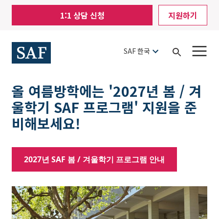
Skip
Mobile
1:1 상담 신청
지원하기
to
Utility
main
content
Menu
SAF 한국
Open
Search
올 여름방학에는 '2027년 봄 / 겨
울학기 SAF 프로그램' 지원을 준
비해보세요!
2027년 SAF 봄 / 겨울학기 프로그램 안내