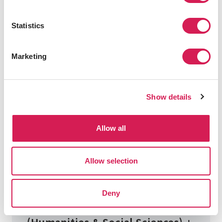
Summer 2026 Internship
Program dates:
Statistics
1월 중순 - 8월 중순
Application Deadline:
Marketing
2025-10-20
Fees Starting From:
Show details
$
34,880
Learn more about program fees
Allow all
Application Closed
Allow selection
Deny
Spring 2026 Academic