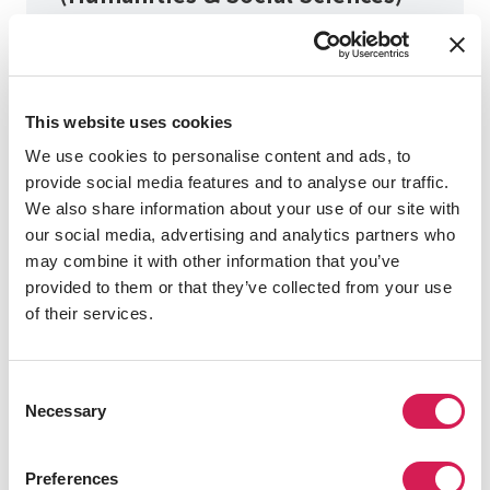
Program dates:
1월 중순 - 5월 중순
Application Deadline:
This website uses cookies
2025-10-20
We use cookies to personalise content and ads, to
Fees Starting From:
provide social media features and to analyse our traffic.
$
24,305
We also share information about your use of our site with
our social media, advertising and analytics partners who
Learn more about program fees
may combine it with other information that you’ve
provided to them or that they’ve collected from your use
Application Closed
of their services.
Consent
Necessary
Selection
Spring 2026 Academic
(Humanities & Social Sciences) +
Preferences