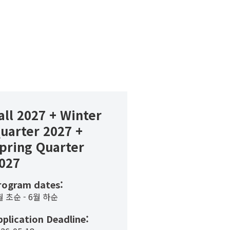
all 2027 + Winter
uarter 2027 +
pring Quarter
027
rogram dates:
월 초순 - 6월 하순
pplication Deadline: