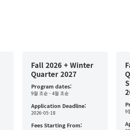
Fall 2026 + Winter
F
Quarter 2027
Q
S
Program dates:
2
9월 초순 - 4월 초순
P
Application Deadline:
9
2026-05-18
A
Fees Starting From: