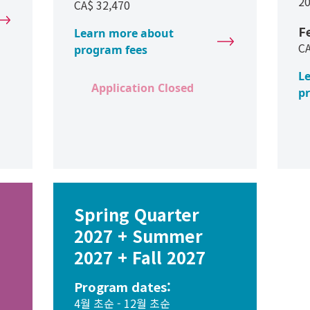
2
CA$
32,470
F
Learn more about
C
program fees
L
Application Closed
p
Spring Quarter
2027 + Summer
2027 + Fall 2027
Program dates:
4월 초순 - 12월 초순