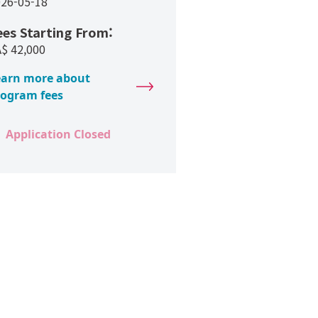
026-05-18
ees Starting From:
A$
42,000
earn more about
rogram fees
Application Closed