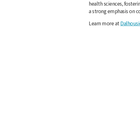
health sciences, foster
a strong emphasis on 
Learn more at
Dalhousie