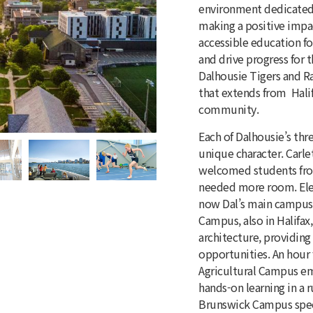
environment dedicated 
making a positive impa
accessible education f
and drive progress for 
Dalhousie Tigers and Ra
that extends from Halif
community.
Each of Dalhousie’s thr
unique character. Carlet
welcomed students from
needed more room. Eleg
now Dal’s main campus
Campus, also in Halifax
architecture, providing 
opportunities. An hour f
Agricultural Campus em
hands-on learning in a 
Brunswick Campus speci