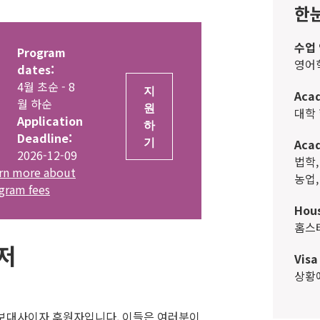
한
수업 
Program
영어
dates:
4월 초순 - 8
지
Acad
월 하순
원
대학
Application
하
Deadline:
기
Acad
2026-12-09
법학, 심리학, 보건학 및 의예과, 생물학,
rn more about
농업,
gram fees
Hous
홈
저
Visa
상
보대사이자 후원자입니다. 이들은 여러분이