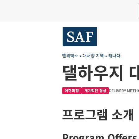
Skip
Mobile
to
main
Utility
content
Menu
핼리팩스
•
대서양 지역
•
캐나다
댈하우지 
어학과정
세계적인 명성
DELIVERY METH
프로그램 소개
Program Offers