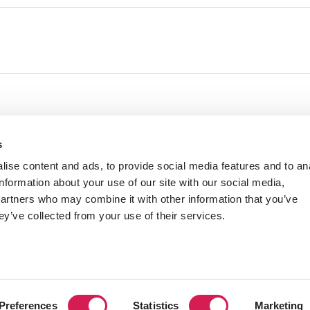
s
ise content and ads, to provide social media features and to an
information about your use of our site with our social media,
partners who may combine it with other information that you’ve
ey’ve collected from your use of their services.
Abroad Foundation. All Rights Reserved.
개인 정보 보호
Preferences
Statistics
Marketing