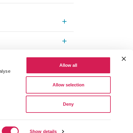
Allow all
alyse
Allow selection
Deny
 정책
동의 변경
Show details