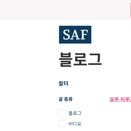
Skip
Mobile
to
main
Utility
content
Menu
블로그
필터
글 종류
모두 지우
블로그
비디오