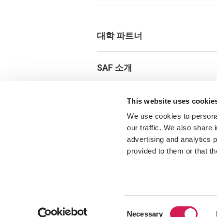
대학 파트너
SAF 소개
뉴스 및 이벤트
This website uses cookie
We use cookies to personal
our traffic. We also share 
SAF 프로그램 지원하기
advertising and analytics 
provided to them or that th
SAF를 팔로우 하세요.
Consent
© 2026 IES Global and the Study 
Necessary