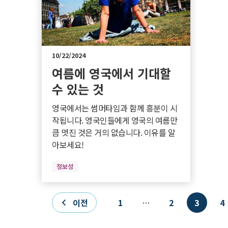
10/22/2024
여름에 영국에서 기대할
수 있는 것
영국에서는 썸머타임과 함께 흥분이 시
작됩니다. 영국인들에게 영국의 여름만
큼 멋진 것은 거의 없습니다. 이유를 알
아보세요!
정보성
Pagination
이전
1
…
2
3
4
Previous
First
Page
Curren
P
page
page
page