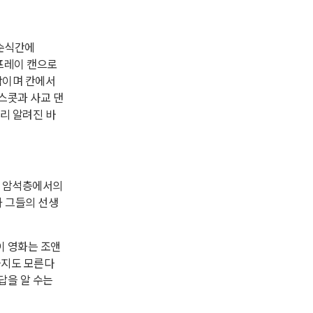
 순식간에
 스프레이 캔으로
작이며 칸에서
스콧과 사교 댄
리 알려진 바
역 암석층에서의
 그들의 선생
이 영화는 조앤
을지도 모른다
답을 알 수는