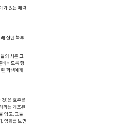
이가 있는 매력
원래 살던 북부
그들의 사촌 그
준비하도록 했
 된 학생에게
 것)은 호주를
실라라는 개조된
 입고, 그들
. 영화를 보면