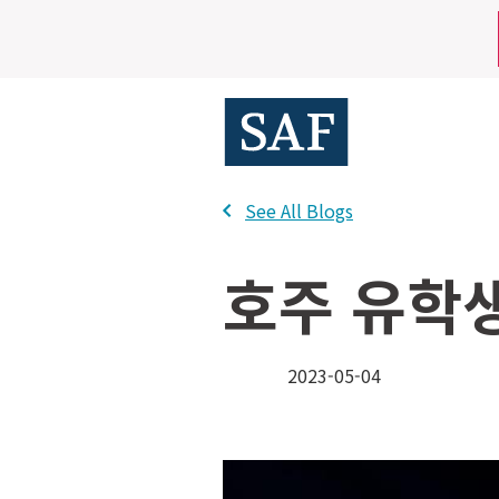
Skip
Mobile
to
main
Utility
content
Menu
See All Blogs
호주 유학
2023-05-04