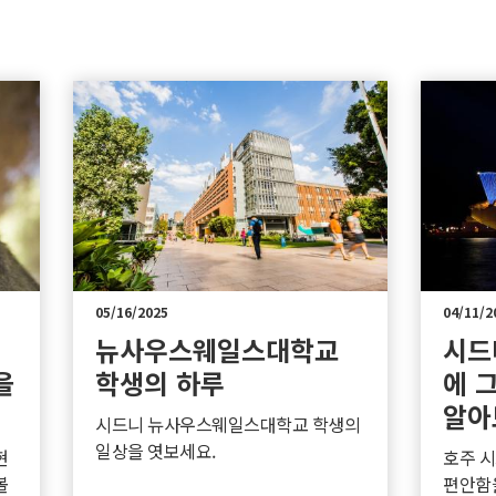
05/16/2025
04/11/2
뉴사우스웨일스대학교
시드
을
학생의 하루
에 
알아
시드니 뉴사우스웨일스대학교 학생의
일상을 엿보세요.
현
호주 
볼
편안함