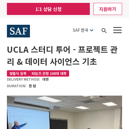
Skip
Mobile
1:1 상담 신청
지원하기
to
Utility
main
content
Menu
SAF 한국
Open
Search
UCLA 스터디 투어 - 프로젝트 관
리 & 데이터 사이언스 기초
맞춤식 유학
타임즈 선정 100대 대학
DELIVERY METHOD:
대면
DURATION:
한 텀