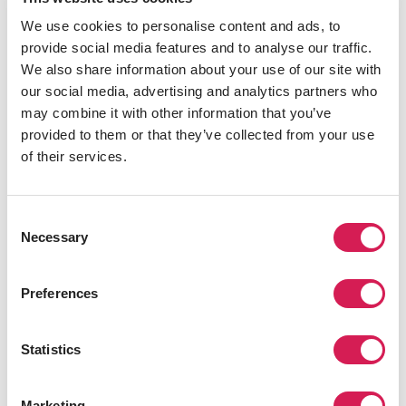
여권이 여행에 필요한 가장 중요한 신분 증명 서류이지만, 이 외
We use cookies to personalise content and ads, to
에도 휴대해야 할 서류들이 있습니다. 공항 공무원이 학생 신분
provide social media features and to analyse our traffic.
확인을 요청할 수 있으며, 요구를 뒷받침하는 데 필요한 학교 서
We also share information about your use of our site with
류를 제공해야 합니다. 의료 서비스가 필요한 경우를 대비해 건
our social media, advertising and analytics partners who
강 관련 서류도 필요할 수 있습니다. 이 목록은 포괄적이지 않으
may combine it with other information that you’ve
므로
SAF 카운셀러에게 연락
하여 필요한 서류를 확인하는 것이
provided to them or that they’ve collected from your use
중요합니다.
of their services.
가져가는 것을 고려해 볼 서류는 다음과 같습니다.
여권 - 여정에서 가장 중요한 서류입니다.
Consent
Necessary
비자 - 필요한 경우 법적 지위 증명을 위해서 필요합니다.
Selection
보험 정보 - 여행자 건강 보험은 의료 비상 상황에 대비한 귀
중한 투자입니다.
Preferences
숙소 세부 정보 - 많은 세관에서는 숙박할 곳의 주소 제공을
요청합니다.
학교 입학허가서 - 참여할 프로그램 입학에 대한 증거가 필
Statistics
요합니다.
비상 연락망 - 도움을 요청할 수 있는 현지 및 해외 연락처도
Marketing