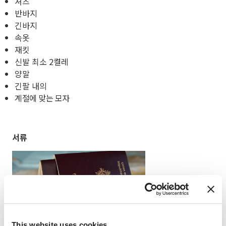
셔츠
반바지
긴바지
속옷
재킷
신발 최소 2켤레
양말
긴팔 내의
계절에 맞는 모자
서류
This website uses cookies