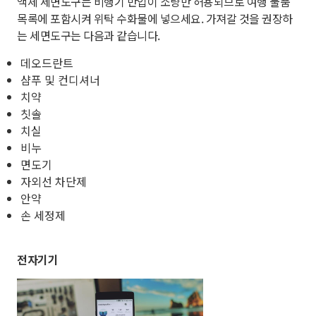
액체 세면도구는 비행기 반입이 소량만 허용되므로 여행 물품
목록에 포함시켜 위탁 수화물에 넣으세요. 가져갈 것을 권장하
는 세면도구는 다음과 같습니다.
데오드란트
샴푸 및 컨디셔너
치약
칫솔
치실
비누
면도기
자외선 차단제
안약
손 세정제
전자기기