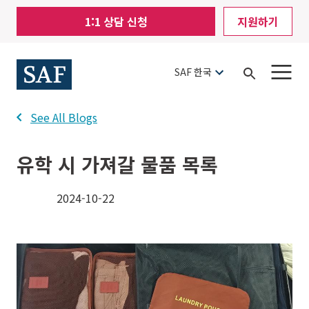
Skip
Mobile
1:1 상담 신청
지원하기
to
Utility
main
content
Menu
SAF 한국
Open
Search
See All Blogs
유학 시 가져갈 물품 목록
2024-10-22