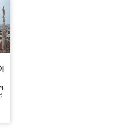
이
라
름