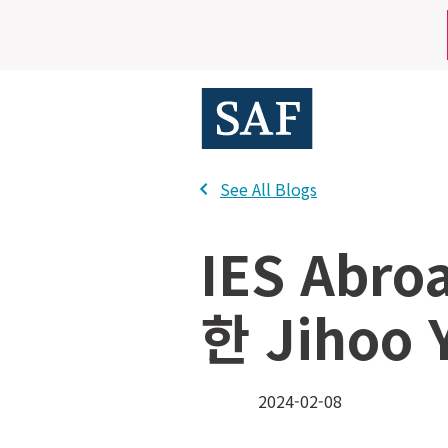
Skip
Mobile
to
main
Utility
content
Menu
See All Blogs
IES Ab
한 Jihoo 
2024-02-08