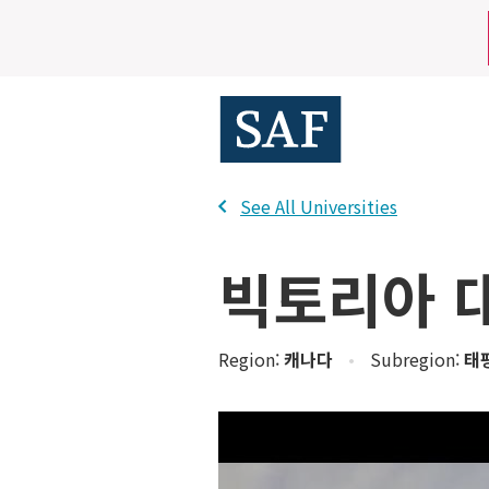
Skip
Mobile
to
main
Utility
content
Menu
See All Universities
빅토리아 
Region:
캐나다
•
Subregion:
태