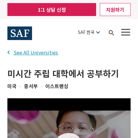
Skip
Mobile
1:1 상담 신청
지원하기
to
Utility
main
content
Menu
SAF 한국
Open
Search
See All Universities
미시간 주립 대학에서 공부하기
미국
•
중서부
•
이스트랜싱
play