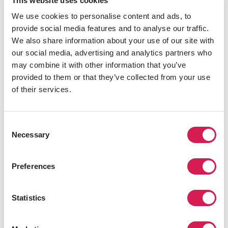
This website uses cookies
교육적 성과와 운동적 성취로 국제적으로 인정받은 이 대학은
We use cookies to personalise content and ads, to
미국에서 가장 친환경적인 캠퍼스 중 하나이기도 합니다. 훌륭
provide social media features and to analyse our traffic.
한 미시간의 풍경을 반영하고 있을 뿐 아니라 유명한 그레이트
We also share information about your use of our site with
레이크 주인 미시간은 지구상에서 가장 큰 담수 연결 지역과
our social media, advertising and analytics partners who
3,000마일의 해안선을 가지고 있습니다.
may combine it with other information that you’ve
provided to them or that they’ve collected from your use
미시간 주립 대학
에 대해 더 알아보세요.
of their services.
Consent
Necessary
Selection
Preferences
Statistics