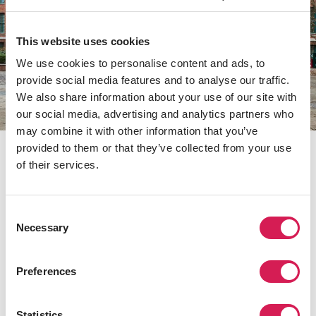
This website uses cookies
We use cookies to personalise content and ads, to
provide social media features and to analyse our traffic.
We also share information about your use of our site with
our social media, advertising and analytics partners who
may combine it with other information that you’ve
play
provided to them or that they’ve collected from your use
of their services.
Consent
오리건 대학
Necessary
Selection
1876년에 열린 오리건 대학은 "모든 학생들이 학교의 나무처럼
활기 넘치는 지적인 호기심"을 가지고 있습니다. 또한 오리건
Preferences
대학은 다름을 기뻐하고 특별한 경험을 함께할수 있는 활기찬
커뮤니티입니다.
Statistics