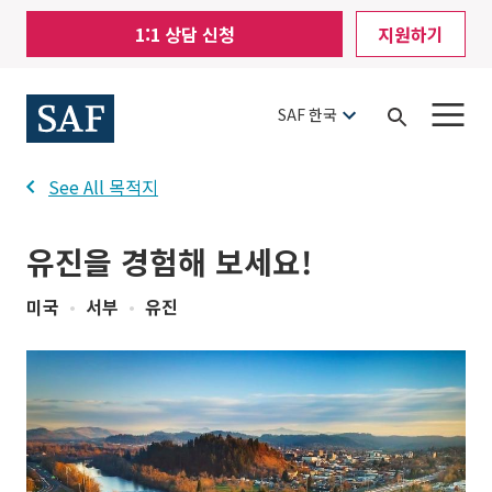
Skip
Mobile
1:1 상담 신청
지원하기
to
Utility
main
content
Menu
SAF 한국
Open
Search
See All 목적지
유진을 경험해 보세요!
미국
•
서부
•
유진